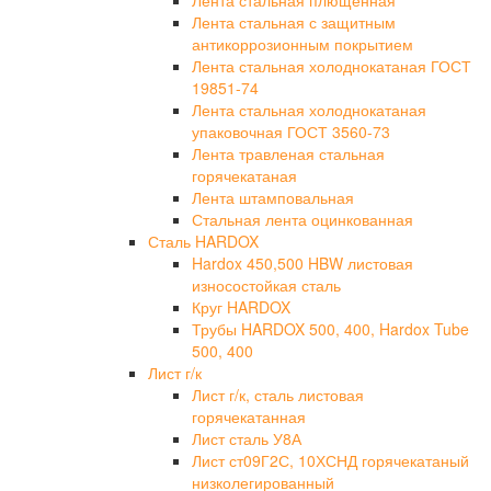
Лента стальная плющенная
Лента стальная с защитным
антикоррозионным покрытием
Лента стальная холоднокатаная ГОСТ
19851-74
Лента стальная холоднокатаная
упаковочная ГОСТ 3560-73
Лента травленая стальная
горячекатаная
Лента штамповальная
Стальная лента оцинкованная
Сталь HARDOX
Hardox 450,500 HBW листовая
износостойкая сталь
Круг HARDOX
Трубы HARDOX 500, 400, Hardox Tube
500, 400
Лист г/к
Лист г/к, сталь листовая
горячекатанная
Лист сталь У8А
Лист ст09Г2С, 10ХСНД горячекатаный
низколегированный