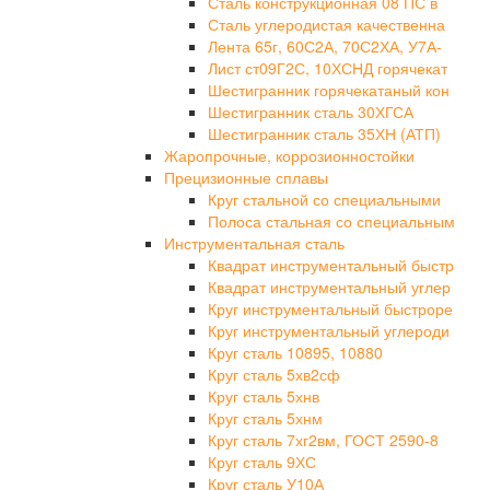
Сталь конструкционная 08 ПС в
Сталь углеродистая качественна
Лента 65г, 60С2А, 70С2ХА, У7А-
Лист ст09Г2С, 10ХСНД горячекат
Шестигранник горячекатаный кон
Шестигранник сталь 30ХГСА
Шестигранник сталь 35ХН (АТП)
Жаропрочные, коррозионностойки
Прецизионные сплавы
Круг стальной со специальными
Полоса стальная со специальным
Инструментальная сталь
Квадрат инструментальный быстр
Квадрат инструментальный углер
Круг инструментальный быстроре
Круг инструментальный углероди
Круг сталь 10895, 10880
Круг сталь 5хв2сф
Круг сталь 5хнв
Круг сталь 5хнм
Круг сталь 7хг2вм, ГОСТ 2590-8
Круг сталь 9ХС
Круг сталь У10А