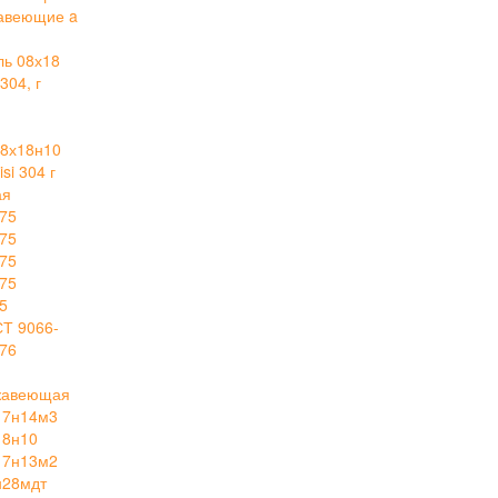
авеющие a
ль 08х18
304, г
й
8х18н10
i 304 г
ая
75
75
75
75
5
СТ 9066-
76
ржавеющая
17н14м3
18н10
17н13м2
н28мдт