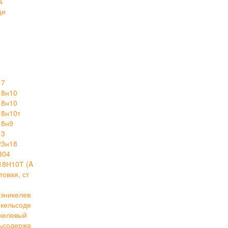
а
ци
17
18н10
18н10
18н10т
18н9
13
23н18
304
18Н10Т (A
овая, ст
зникелев
кельсоде
келевый
ьсодержа