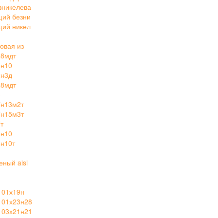
зникелева
щий безни
щий никел
овая из
28мдт
8н10
2н3д
28мдт
3
7н13м2т
7н15м3т
т
8н10
н10т
ный aisi
 01х19н
 01х23н28
 03х21н21