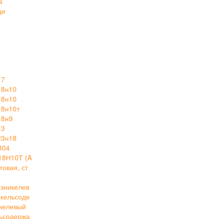
а
ци
17
18н10
18н10
18н10т
18н9
13
23н18
304
18Н10Т (A
овая, ст
зникелев
кельсоде
келевый
ьсодержа