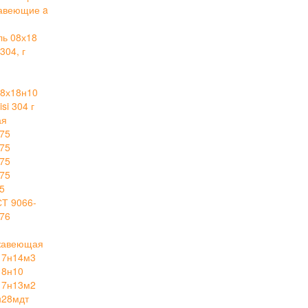
авеющие a
ль 08х18
304, г
й
8х18н10
i 304 г
ая
75
75
75
75
5
СТ 9066-
76
ржавеющая
17н14м3
18н10
17н13м2
н28мдт