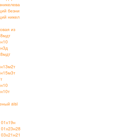
зникелева
щий безни
щий никел
овая из
28мдт
8н10
2н3д
28мдт
3
7н13м2т
7н15м3т
т
8н10
н10т
ный aisi
 01х19н
 01х23н28
 03х21н21