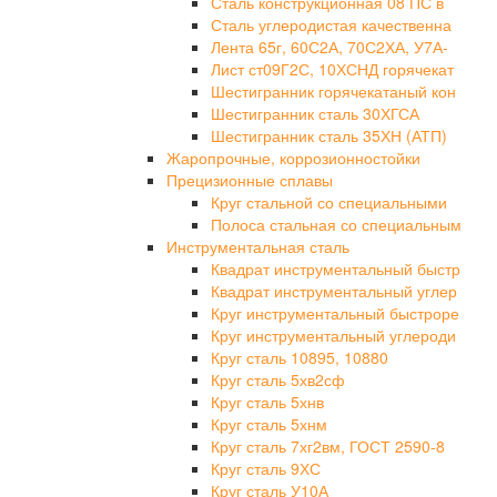
Сталь конструкционная 08 ПС в
Сталь углеродистая качественна
Лента 65г, 60С2А, 70С2ХА, У7А-
Лист ст09Г2С, 10ХСНД горячекат
Шестигранник горячекатаный кон
Шестигранник сталь 30ХГСА
Шестигранник сталь 35ХН (АТП)
Жаропрочные, коррозионностойки
Прецизионные сплавы
Круг стальной со специальными
Полоса стальная со специальным
Инструментальная сталь
Квадрат инструментальный быстр
Квадрат инструментальный углер
Круг инструментальный быстроре
Круг инструментальный углероди
Круг сталь 10895, 10880
Круг сталь 5хв2сф
Круг сталь 5хнв
Круг сталь 5хнм
Круг сталь 7хг2вм, ГОСТ 2590-8
Круг сталь 9ХС
Круг сталь У10А