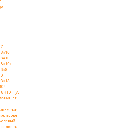
а
ци
17
18н10
18н10
18н10т
18н9
13
23н18
304
18Н10Т (A
овая, ст
зникелев
кельсоде
келевый
ьсодержа