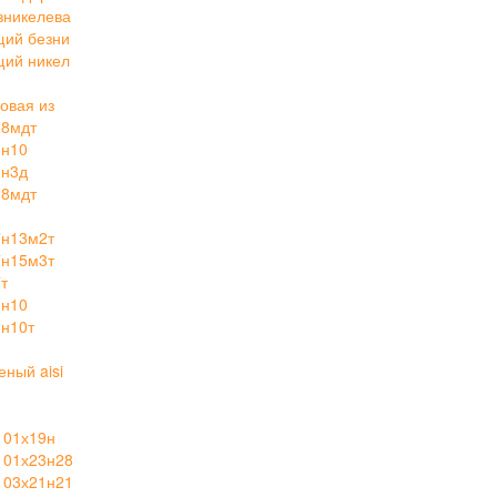
зникелева
щий безни
щий никел
овая из
28мдт
8н10
2н3д
28мдт
3
7н13м2т
7н15м3т
т
8н10
н10т
ный aisi
 01х19н
 01х23н28
 03х21н21