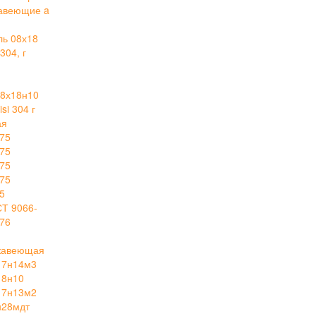
авеющие a
ль 08х18
304, г
й
8х18н10
i 304 г
ая
75
75
75
75
5
СТ 9066-
76
ржавеющая
17н14м3
18н10
17н13м2
н28мдт