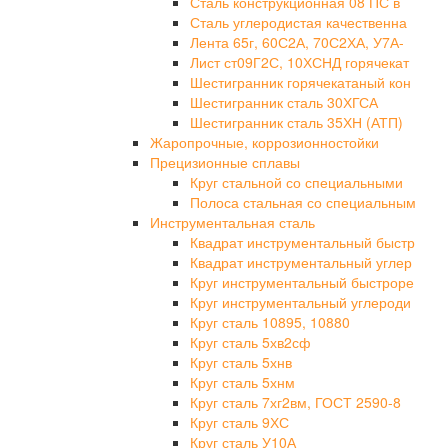
Сталь конструкционная 08 ПС в
Сталь углеродистая качественна
Лента 65г, 60С2А, 70С2ХА, У7А-
Лист ст09Г2С, 10ХСНД горячекат
Шестигранник горячекатаный кон
Шестигранник сталь 30ХГСА
Шестигранник сталь 35ХН (АТП)
Жаропрочные, коррозионностойки
Прецизионные сплавы
Круг стальной со специальными
Полоса стальная со специальным
Инструментальная сталь
Квадрат инструментальный быстр
Квадрат инструментальный углер
Круг инструментальный быстроре
Круг инструментальный углероди
Круг сталь 10895, 10880
Круг сталь 5хв2сф
Круг сталь 5хнв
Круг сталь 5хнм
Круг сталь 7хг2вм, ГОСТ 2590-8
Круг сталь 9ХС
Круг сталь У10А