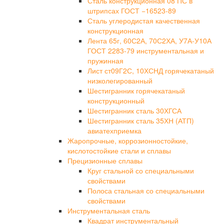
Сталь конструкционная 08 ПС в
штрипсах ГОСТ −16523-89
Сталь углеродистая качественная
конструкционная
Лента 65г, 60С2А, 70С2ХА, У7А-У10А
ГОСТ 2283-79 инструментальная и
пружинная
Лист ст09Г2С, 10ХСНД горячекатаный
низколегированный
Шестигранник горячекатаный
конструкционный
Шестигранник сталь 30ХГСА
Шестигранник сталь 35ХН (АТП)
авиатехприемка
Жаропрочные, коррозионностойкие,
кислотостойкие стали и сплавы
Прецизионные сплавы
Круг стальной со специальными
свойствами
Полоса стальная со специальными
свойствами
Инструментальная сталь
Квадрат инструментальный