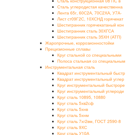
Сталь конструкционная 08 ПС в
Сталь углеродистая качественна
Лента 65г, 60С2А, 70С2ХА, У7А-
Лист ст09Г2С, 10ХСНД горячекат
Шестигранник горячекатаный кон
Шестигранник сталь 30ХГСА
Шестигранник сталь 35ХН (АТП)
Жаропрочные, коррозионностойки
Прецизионные сплавы
Круг стальной со специальными
Полоса стальная со специальным
Инструментальная сталь
Квадрат инструментальный быстр
Квадрат инструментальный углер
Круг инструментальный быстроре
Круг инструментальный углероди
Круг сталь 10895, 10880
Круг сталь 5хв2сф
Круг сталь 5хнв
Круг сталь 5хнм
Круг сталь 7хг2вм, ГОСТ 2590-8
Круг сталь 9ХС
Круг сталь У10А