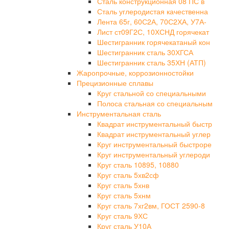
Сталь конструкционная 08 ПС в
Сталь углеродистая качественна
Лента 65г, 60С2А, 70С2ХА, У7А-
Лист ст09Г2С, 10ХСНД горячекат
Шестигранник горячекатаный кон
Шестигранник сталь 30ХГСА
Шестигранник сталь 35ХН (АТП)
Жаропрочные, коррозионностойки
Прецизионные сплавы
Круг стальной со специальными
Полоса стальная со специальным
Инструментальная сталь
Квадрат инструментальный быстр
Квадрат инструментальный углер
Круг инструментальный быстроре
Круг инструментальный углероди
Круг сталь 10895, 10880
Круг сталь 5хв2сф
Круг сталь 5хнв
Круг сталь 5хнм
Круг сталь 7хг2вм, ГОСТ 2590-8
Круг сталь 9ХС
Круг сталь У10А