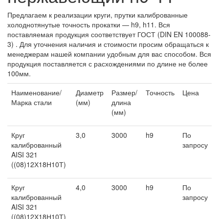
Предлагаем к реализации круги, прутки калиброванные
холоднотянутые точность прокатки — h9, h11. Вся
поставляемая продукция соответствует ГОСТ (DIN EN 100088-
3) . Для уточнения наличия и стоимости просим обращаться к
менеджерам нашей компании удобным для вас способом. Вся
продукция поставляется с расхождениями по длине не более
100мм.
Наименование/
Диаметр
Размер/
Точность
Цена
Марка стали
(мм)
длина
(мм)
Круг
3,0
3000
h9
По
калиброванный
запросу
AISI 321
((08)12Х18Н10Т)
Круг
4,0
3000
h9
По
калиброванный
запросу
AISI 321
((08)12Х18Н10Т)