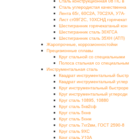
Сталь конструкционная 08 ПС в
Сталь углеродистая качественна
Лента 65г, 60С2А, 70С2ХА, У7А-
Лист ст09Г2С, 10ХСНД горячекат
Шестигранник горячекатаный кон
Шестигранник сталь 30ХГСА
Шестигранник сталь 35ХН (АТП)
Жаропрочные, коррозионностойки
Прецизионные сплавы
Круг стальной со специальными
Полоса стальная со специальным
Инструментальная сталь
Квадрат инструментальный быстр
Квадрат инструментальный углер
Круг инструментальный быстроре
Круг инструментальный углероди
Круг сталь 10895, 10880
Круг сталь 5хв2сф
Круг сталь 5хнв
Круг сталь 5хнм
Круг сталь 7хг2вм, ГОСТ 2590-8
Круг сталь 9ХС
Круг сталь У10А