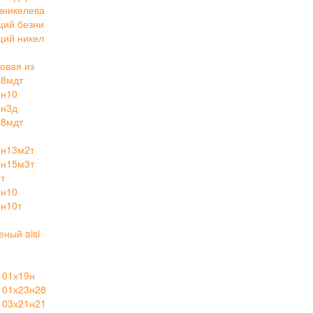
зникелева
щий безни
щий никел
овая из
28мдт
8н10
2н3д
28мдт
3
7н13м2т
7н15м3т
т
8н10
н10т
ный aisi
 01х19н
 01х23н28
 03х21н21