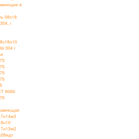
авеющие a
ль 08х18
304, г
й
8х18н10
i 304 г
ая
75
75
75
75
5
СТ 9066-
76
ржавеющая
17н14м3
18н10
17н13м2
н28мдт