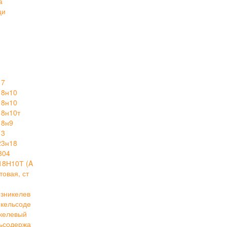
а
ци
17
18н10
18н10
18н10т
18н9
13
23н18
304
18Н10Т (A
овая, ст
зникелев
кельсоде
келевый
ьсодержа