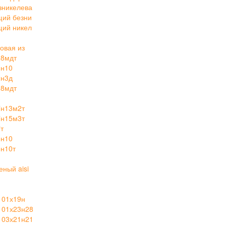
зникелева
щий безни
щий никел
овая из
28мдт
8н10
2н3д
28мдт
3
7н13м2т
7н15м3т
т
8н10
н10т
ный aisi
 01х19н
 01х23н28
 03х21н21