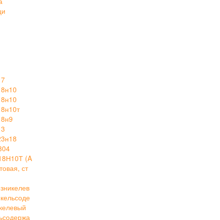
а
ци
17
18н10
18н10
18н10т
18н9
13
23н18
304
18Н10Т (A
овая, ст
зникелев
кельсоде
келевый
ьсодержа