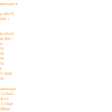
авеющие a
ль 08х18
304, г
й
8х18н10
i 304 г
ая
75
75
75
75
5
СТ 9066-
76
ржавеющая
17н14м3
18н10
17н13м2
н28мдт